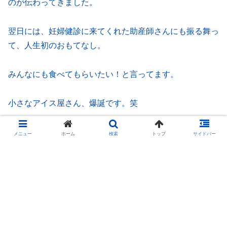
のが伝わってきました。
翌日には、妊婦健診に来てくれた助産師さんにも振る舞っ
て、人生初のおもてなし。
みんなにも食べてもらいたい！と言ってます。
小さなアイス屋さん、爆誕です。笑
そして最近は、家の中の“片付け強化週間”にも突入してい
メニュー
ホーム
検索
トップ
サイドバー
ます。大きな収納道具を粗大ごみに出したり、アトリエの
棚や机の上を整えたり。
一旦 中身をぜんぶ出してみると、「これはもういらんの
かも」と、スッキリ手放しやすくなって、断捨離がぐっと
進む方法だな〜と最近気づきました！片付けに悩んでいる