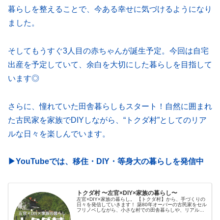
暮らしを整えることで、今ある幸せに気づけるようになり
ました。
そしてもうすぐ3人目の赤ちゃんが誕生予定。今回は自宅
出産を予定していて、余白を大切にした暮らしを目指して
います◎
さらに、憧れていた田舎暮らしもスタート！自然に囲まれ
た古民家を家族でDIYしながら、“トクダ村”としてのリア
ルな日々を楽しんでいます。
▶︎YouTubeでは、移住・DIY・等身大の暮らしを発信中
トクダ村 〜左官×DIY×家族の暮らし〜
左官×DIY×家族の暮らし。 【トクダ村】から、手づくりの
日々を発信していきます！ 築80年オーバーの古民家をセル
フリノベしながら、小さな村での田舎暮らしや、リアルな
日常をゆるっと記録。