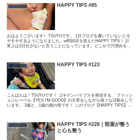
HAPPY TIPS #85
HAPPY TIPS
おはようございます✨ TSUYUです。 1日ブログを書いていないとモ
ヤモヤするようになりました。w85回目を迎えたHAPPY TIPS！ 計
算上は1日分少ないと言うことになっています。どこかで穴埋めをし
たいなぁ〜 お許しくださいっ！ 最近の...
HAPPY TIPS #123
HAPPY TIPS
こんばんは！TSUYUです！ ゴキゲンバイブスを発信する、 ファッシ
ョンレーベル【YES I'M GOOD】の主宰をしながら様々な活動をして
います。 3歳と、1歳の娘の母です！ このブログ【HAPPY TIPS】で
は TSUYU自身が感じた...
HAPPY TIPS #226｜部屋が整う
HAPPY TIPS
と心も整う