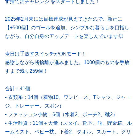
す捨て活チャレンジ をスタートしました！
2025年2月末には目標達成が見えてきたので、新たに
【+500個】のゴールを追加。シンプルな暮らしを目指し
ながら、自分自身のアップデートを楽しんでいます◎
今日は手放すスイッチがONモード！
感謝しながら断捨離が進みました。1000個のものを手放
すまで残り259個！
合計：41個
• 衣類系：14個（着物10、ワンピース、Tシャツ、ジャー
ジ、トレーナー、ズボン）
• ファッション小物：6個（水着2、ポーチ2、靴2）
• 生活雑貨：11個＋大量（スタイ、靴下、瓶、貯金箱、ル
ームミスト、ベビー枕、下着2、タオル、スカート、クリ