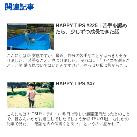
関連記事
HAPPY TIPS #225｜苦手を認め
HAPPY TIPS
たら、少しずつ成長できた話
こんにちは◎ 突然ですが、最近、自分の苦手なことがはっきり分か
りました。 苦手なこと、見つけました。 それは… 「サイズを測るこ
と」。笑 薄々気づいてはいたんですけど、やっぱり私は昔からこれ
が苦手みたいです。 料理でも、ものづくりでも、仕事...
HAPPY TIPS #47
HAPPY TIPS
こんにちは！ TSUYUです：） 昨日は珍しい超開運日だったとのこと
で、皆さんいかがお過ごしでしたでしょうか◎ TSUYUは、なにかの
記事で見た、「感謝を５０個書くと良い」 というのに惹かれて、や
ってみました。 さっそく公開！ 1.家がある...