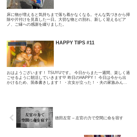
床に物が増えると気持ちまで落ち着かなくなる。そんな気づきから掃
除や片付けを見直した一日。大切な物との別れ、新しく迎えるピア
ノ、ご縁への感謝を綴りました。
HAPPY TIPS #11
HAPPY TIPS
おはようございます！ TSUYUです。 今日からまた一週間、楽しく過
ごせるように朝活していきます💛 昨日のHAPPY！ 今日は今から出
かけるため、箇条書きします！ ・次女が立った！・夫の家族みんな
に会えた ・もう使わない大きいバティックを夫...
徳田左官 – 左官の力で空間に命を宿す