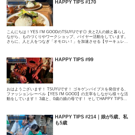
HAPPY TIPS #170
HAPPY TIPS
こんにちは！YES I’M GOODのTSUYUです◎ 夫と2人の娘と暮らし
ながら、ものづくりやワークショップ、バイヤー活動をしています。
さらに、人と人をつなぎ「オモロい！」を加速させる【サーキュレー
ター】としても活動中！ そして今、お腹の...
HAPPY TIPS #99
HAPPY TIPS
おはようございます！ TSUYUです！ ゴキゲンバイブスを発信する、
ファッションレーベル【YES I'M GOOD】の主宰をしながら様々な活
動をしています！ 3歳と、0歳の娘の母です！ そしてHAPPY TIPSの
ブログを毎日更新していま...
HAPPY TIPS #214｜娘が5歳、私
HAPPY TIPS
も5歳