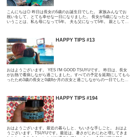
こんにちは◎ 昨日は長女の5歳のお誕生日でした。 家族みんなでお
祝いをして、とても幸せな一日になりました。 長女が5歳になったと
いうことは、私も母になって5年。 夫も父になって5年。 親としても
5歳になったということなんやなぁ…と、しみじみ...
HAPPY TIPS #13
HAPPY TIPS
おはようございます。 YES I'M GOOD TSUYUです。 昨日は、長女
がお熱で看病しながら過ごしました。すべての予定を延期にしてもら
ったため3歳の長女と0歳8か月の次女と過ごしながらの一日でした。
そんな中での昨日のハッピー！・後回し...
HAPPY TIPS #194
HAPPY TIPS
おはようございます。最近の暮らしと、ちいさな手しごと。 おはよ
うございます、TSUYUです。最近は、暑さがじわじわと増してきま