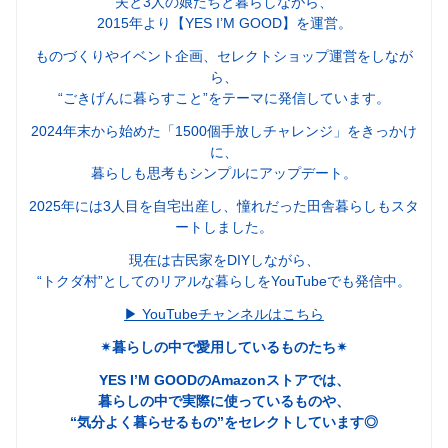
夫と3人の娘たちと暮らしながら、
2015年より【YES I’M GOOD】を運営。
ものづくりやイベント企画、セレクトショップ運営をしなが
ら、
“ごきげんに暮らすこと”をテーマに発信しています。
2024年末から始めた「1500個手放しチャレンジ」をきっかけ
に、
暮らしも思考もシンプルにアップデート。
2025年には3人目を自宅出産し、憧れだった田舎暮らしもスタ
ートしました。
現在は古民家をDIYしながら、
“トクダ村”としてのリアルな暮らしをYouTubeでも発信中。
▶︎ YouTubeチャンネルはこちら
✴︎暮らしの中で愛用しているものたち✴︎
YES I’M GOODのAmazonストアでは、
暮らしの中で実際に使っているものや、
“気分よく暮らせるもの”をセレクトしています◎