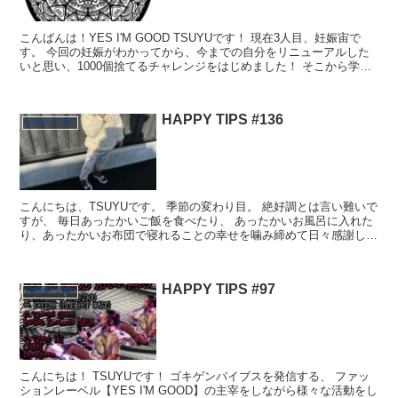
こんばんは！YES I'M GOOD TSUYUです！ 現在3人目、妊娠宙で
す。 今回の妊娠がわかってから、今までの自分をリニューアルした
いと思い、1000個捨てるチャレンジをはじめました！ そこから学ぶ
マインドを、このブログでは最近シェア...
HAPPY TIPS #136
HAPPY TIPS
こんにちは、TSUYUです。 季節の変わり目。 絶好調とは言い難いで
すが、 毎日あったかいご飯を食べたり、 あったかいお風呂に入れた
り、あったかいお布団で寝れることの幸せを噛み締めて日々感謝して
いる次第です。 いつもありがとうございます。 ...
HAPPY TIPS #97
HAPPY TIPS
こんにちは！ TSUYUです！ ゴキゲンバイブスを発信する、 ファッ
ションレーベル【YES I'M GOOD】の主宰をしながら様々な活動をし